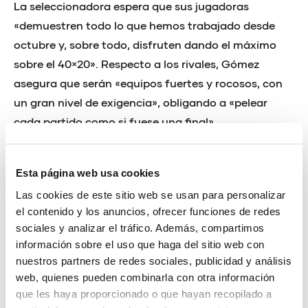
La seleccionadora espera que sus jugadoras
«demuestren todo lo que hemos trabajado desde
octubre y, sobre todo, disfruten dando el máximo
sobre el 40×20». Respecto a los rivales, Gómez
asegura que serán «equipos fuertes y rocosos, con
un gran nivel de exigencia», obligando a «pelear
cada partido como si fuese una final».
CADETE MASCULINA
Esta página web usa cookies
La selección cadete masculina partirá desde el
Las cookies de este sitio web se usan para personalizar
grupo B del Campeonato de España junto a
el contenido y los anuncios, ofrecer funciones de redes
Cataluña, Andalucía y Galicia. El equipo dirigido por
sociales y analizar el tráfico. Además, compartimos
Teo Pros y Vicente Martínez tendrá que trabajar
información sobre el uso que haga del sitio web con
«poco a poco» en un grupo «muy complicado»
nuestros partners de redes sociales, publicidad y análisis
web, quienes pueden combinarla con otra información
El seleccionador asegura que «somos un equipo muy
que les haya proporcionado o que hayan recopilado a