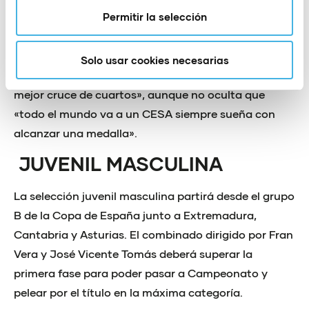
Permitir la selección
largo de una competición muy difícil, con seis
partidos en muy poco tiempo». Joaquín Rocamora
se fija el objetivo a corto plazo de «estar entre las
Solo usar cookies necesarias
dos primeras en la fase de grupos para tener un
mejor cruce de cuartos», aunque no oculta que
«todo el mundo va a un CESA siempre sueña con
alcanzar una medalla».
JUVENIL MASCULINA
La selección juvenil masculina partirá desde el grupo
B de la Copa de España junto a Extremadura,
Cantabria y Asturias. El combinado dirigido por Fran
Vera y José Vicente Tomás deberá superar la
primera fase para poder pasar a Campeonato y
pelear por el título en la máxima categoría.