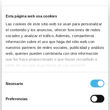
19:30 h.
Infantil Masculino. Comunitat Valenciana
– Castilla León
Esta página web usa cookies
19:30 h.
Alevín Femenino. Comunitat Valenciana –
Las cookies de este sitio web se usan para personalizar
Castilla León
el contenido y los anuncios, ofrecer funciones de redes
sociales y analizar el tráfico. Además, compartimos
A continuación, la plantilla y el calendario
información sobre el uso que haga del sitio web con
completo de partidos de esta Fase de Grupos
nuestros partners de redes sociales, publicidad y análisis
para las seis selecciones de la Comunitat.
web, quienes pueden combinarla con otra información
que les haya proporcionado o que hayan recopilado a
partir del uso que haya hecho de sus servicios.
Selección
Necesario
de
consentimiento
Preferencias