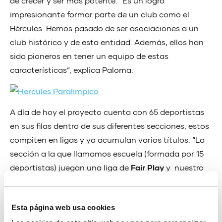
de crecer y ser más potente. “Es un logro
impresionante formar parte de un club como el
Hércules. Hemos pasado de ser asociaciones a un
club histórico y de esta entidad. Además, ellos han
sido pioneros en tener un equipo de estas
características”, explica Paloma.
A día de hoy el proyecto cuenta con 65 deportistas
en sus filas dentro de sus diferentes secciones, estos
compiten en ligas y ya acumulan varios títulos. “La
sección a la que llamamos escuela (formada por 15
deportistas) juegan una liga de
Fair Play
y nuestro
equipo de Parálisis cerebral lleva cuatro años
consecutivos coronándose campeón” presume la
Esta página web usa cookies
coordinadora.