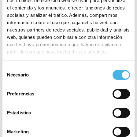
Las cookies de este sitio web se usan para personalizar
La iniciativa de Paloma Uriarte no se queda solo en
el contenido y los anuncios, ofrecer funciones de redes
el fútbol, aunque esta es su principal actividad
sociales y analizar el tráfico. Además, compartimos
deportiva, también se dedican a otras modalidades
información sobre el uso que haga del sitio web con
nuestros partners de redes sociales, publicidad y análisis
deportivas como la natación o a organizar campus
web, quienes pueden combinarla con otra información
deportivos. El principal reto que se marcan para los
que les haya proporcionado o que hayan recopilado a
próximos años es seguir creciendo y para ello están
partir del uso que haya hecho de sus servicios.
buscando crear acuerdos y sinergias con clubes de
otros deportes como el baloncesto. Todo un
Selección
indicador que desde
Hércules Paralímpico
quiere
Necesario
de
seguir creciendo, marcando goles y ser un proyecto
consentimiento
que marque la diferencia.
Preferencias
Estadística
Marketing