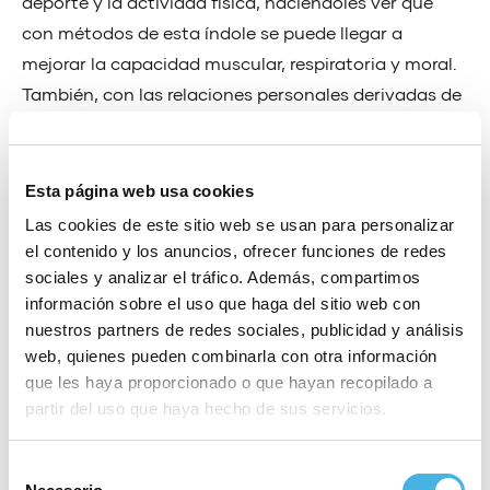
deporte y la actividad física, haciéndoles ver que
con métodos de esta índole se puede llegar a
mejorar la capacidad muscular, respiratoria y moral.
También, con las relaciones personales derivadas de
lo que supone estar en un club deportivo, mejoran la
superación y la autoestima.
Esta página web usa cookies
Dentro de sus actividades organizan el
“Encuentro
Las cookies de este sitio web se usan para personalizar
de Natación Aquarium”
que ha reunido a más de 200
el contenido y los anuncios, ofrecer funciones de redes
nadadores en sus diferentes ediciones.
“
El encuentro
sociales y analizar el tráfico. Además, compartimos
tiene lugar en noviembre, es el primer open de la
información sobre el uso que haga del sitio web con
temporada en Valencia y vienen nadadores
nuestros partners de redes sociales, publicidad y análisis
procedentes de diferentes partes de España: Murcia,
web, quienes pueden combinarla con otra información
que les haya proporcionado o que hayan recopilado a
Valencia, Castellón, Albacete…”, comenta Jorge.
partir del uso que haya hecho de sus servicios.
Además se juntan deportistas amateurs y
profesionales con diferentes discapacidades “en una
Selección
jornada muy bonita de convivencia”.