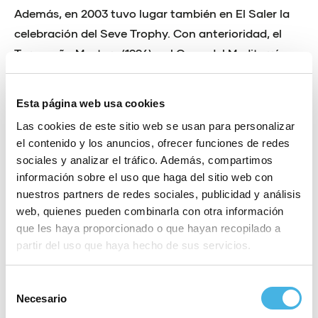
Además, en 2003 tuvo lugar también en El Saler la
celebración del Seve Trophy. Con anterioridad, el
Turespaña Masters (1996) y el Open del Mediterráneo
(1993) fueron acogidos también en sus instalaciones.
En el ámbito amateur, decenas de competiciones de
Esta página web usa cookies
importancia han tenido lugar en sus instalaciones,
Las cookies de este sitio web se usan para personalizar
la última de ellas el Campeonato de Europa por
el contenido y los anuncios, ofrecer funciones de redes
sociales y analizar el tráfico. Además, compartimos
Equipos Sub 18 Femenino en 2019, que concluyó con
información sobre el uso que haga del sitio web con
triunfo de Dinamarca y medalla de plata para
nuestros partners de redes sociales, publicidad y análisis
España.
web, quienes pueden combinarla con otra información
La obra maestra de Javier
que les haya proporcionado o que hayan recopilado a
partir del uso que haya hecho de sus servicios.
Arana
Selección
El Parador El Saler Golf cuenta con un recorrido
Necesario
de
extraordinario salpicado por 95 bunkers, muchos de
consentimiento