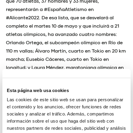
que 70 atletas, 37 hombres y 33 mujeres,
representarán a #EspañaAtletismo en
#Alicante2022. De esa lista, que se desvelará al
completo el martes 10 de mayo y que incluirá a 21
atletas olímpicos, ha avanzado cuatro nombres:
Orlando Ortega, el subcampeón olímpico en Río de
110 m vallas; Álvaro Martín, cuarto en Tokio en 20 km
marcha; Eusebio Cáceres, cuarto en Tokio en
longitud; y Laura Méndez, maratoniana olímpica en
Tokio y flamante campeona de España de 10 km en
ruta.
Esta página web usa cookies
José Peiró ha destacado la #PasiónPorCompetir
Las cookies de este sitio web se usan para personalizar
que despierta entre los atletas españoles vestir la
el contenido y los anuncios, ofrecer funciones de redes
camiseta de la selección nacional. “El teléfono me
sociales y analizar el tráfico. Además, compartimos
vibra continuamente con llamadas o mensajes de
información sobre el uso que haga del sitio web con
nuestros partners de redes sociales, publicidad y análisis
atletas preguntándome si van a competir en esta o