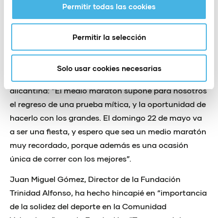
Permitir todas las cookies
importancia de volver a traer una prueba
prestigiosísima, como es el Campeonato
Iberoamericano, a nuestro país”. Eduardo Dolón se
Permitir la selección
ha referido también a la vuelta del medio maratón a
Torrevieja, cinco años después de que se celebrase la
Solo usar cookies necesarias
última edición de una prueba insigne de la ciudad
alicantina: “El medio maratón supone para nosotros
el regreso de una prueba mítica, y la oportunidad de
hacerlo con los grandes. El domingo 22 de mayo va
a ser una fiesta, y espero que sea un medio maratón
muy recordado, porque además es una ocasión
única de correr con los mejores”.
Juan Miguel Gómez, Director de la Fundación
Trinidad Alfonso, ha hecho hincapié en “importancia
de la solidez del deporte en la Comunidad