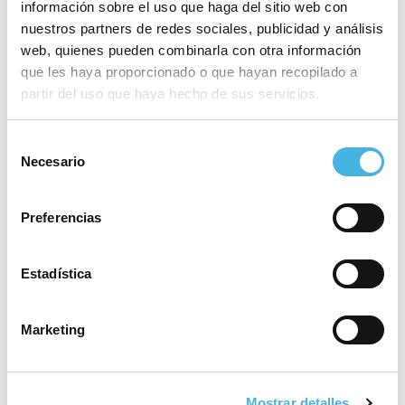
información sobre el uso que haga del sitio web con
de Baile Deportivo con la colaboración del
nuestros partners de redes sociales, publicidad y análisis
Ayuntamiento de La Nucía además de ser una
web, quienes pueden combinarla con otra información
prueba incluida dentro del PAC-CV de la Fundación
que les haya proporcionado o que hayan recopilado a
partir del uso que haya hecho de sus servicios.
Trinidad Alfonso y el Comité Olímpico Español, que
será retransmitida en directo a través de
Comunitat
Selección
Media.
Necesario
de
consentimiento
Preferencias
Compartir:
Estadística
Marketing
Mostrar detalles