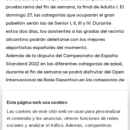
prueba reina del fin de semana, la final de Adulto I. El
domingo 27, las categorías que ocuparán el gran
pabellón serán las de Senior I, II, III y IV. Durante
estos dos días, los asistentes a las gradas del recinto
alicantino podrán deleitarse con los mejores
deportistas españoles del momento.
Además de la disputa del Campeonato de España
Standard 2022 en las diferentes categorías de edad,
durante el fin de semana se podrá disfrutar del Open
Internacional de Baile Deportivo en las categorías de
Adulto, Youth y Junior, en el que ya han confirmado
su presencia más de 100 deportistas. Por otro lado,
Esta página web usa cookies
tendremos la Copa de Promoción C y la Copa de
Las cookies de este sitio web se usan para personalizar
España Latinos.
el contenido y los anuncios, ofrecer funciones de redes
Esta ‘Alicante IV Dancesport Challenge’, es una
sociales y analizar el tráfico. Además, compartimos
competición organizada por la Federación Española