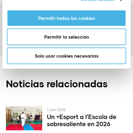
Anterior
Permitir todas las cookies
55 valencianas competirán en el Campeonato de
España junior y senior de invierno
Siguiente
Permitir la selección
La Comunitat Valenciana será el escenario deportivo
de referencia el fin de semana
Solo usar cookies necesarias
Noticias relacionadas
1 julio 2026
Un +Esport a l’Escola de
sobresaliente en 2026