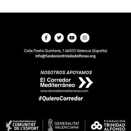
Calle Poeta Quintana, 1 46003 València (España)
info@fundaciontrinidadalfonso.org