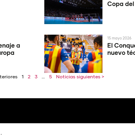
Copa del 
15 mayo 2026
enaje a
El Conque
uropa
nuevo té
teriores
1
2
3
…
5
Noticias siguientes >