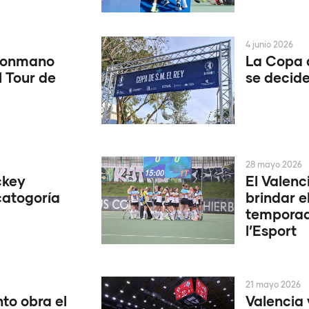
4 junio 2026
alonmano
La Copa 
l Tour de
se decide
28 mayo 2026
ckey
El Valenc
catogoría
brindar e
temporad
l’Esport
21 mayo 2026
to obra el
Valencia 