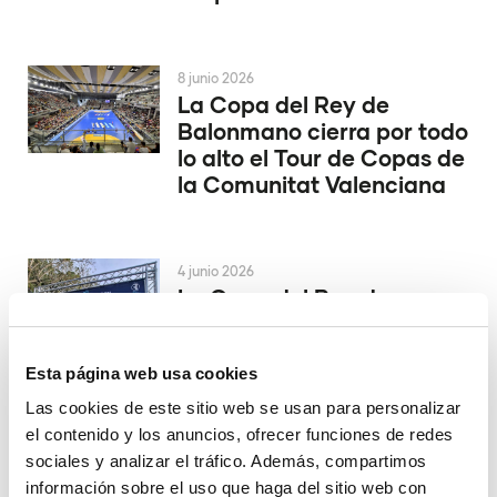
8 junio 2026
La Copa del Rey de
Balonmano cierra por todo
lo alto el Tour de Copas de
la Comunitat Valenciana
4 junio 2026
La Copa del Rey de
Balonmano se decide en
Alicante
Esta página web usa cookies
Las cookies de este sitio web se usan para personalizar
el contenido y los anuncios, ofrecer funciones de redes
29 mayo 2026
El Valencia Club de
sociales y analizar el tráfico. Además, compartimos
Hockey asciende a la
información sobre el uso que haga del sitio web con