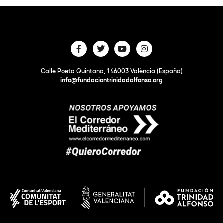
Calle Poeta Quintana, 1 46003 València (España)
info@fundaciontrinidadalfonso.org