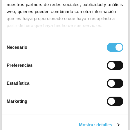
máxima catogoría
nuestros partners de redes sociales, publicidad y análisis
web, quienes pueden combinarla con otra información
que les haya proporcionado o que hayan recopilado a
partir del uso que haya hecho de sus servicios.
28 mayo 2026
El Valencia Club de
Hockey, a brindar el tercer
Selección
Necesario
ascenso de la temporada
de
en la Comunitat de
consentimiento
l’Esport
Preferencias
Estadística
25 mayo 2026
Fertiberia Puerto Sagunto
obra el ascenso a Asobal
Marketing
21 mayo 2026
Mostrar detalles
Valencia volverá a acoger