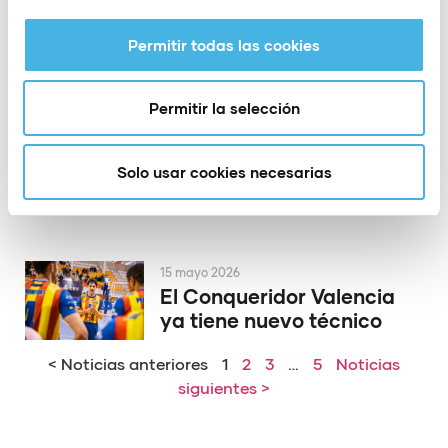
la Copa del Rey de
voleibol
Permitir todas las cookies
Permitir la selección
19 mayo 2026
El PAS Alcoy rinde
homenaje a dos de sus
Solo usar cookies necesarias
héroes de Europa
15 mayo 2026
El Conqueridor Valencia
ya tiene nuevo técnico
< Noticias anteriores
1
2
3
…
5
Noticias
siguientes >