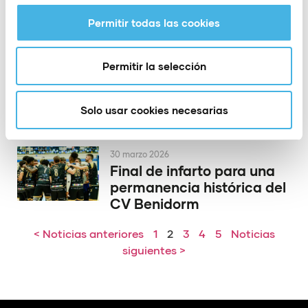
Permitir todas las cookies
1 abril 2026
DEKA: el fitness híbrido se
Permitir la selección
expande en la Comunitat
Valenciana
Solo usar cookies necesarias
30 marzo 2026
Final de infarto para una
permanencia histórica del
CV Benidorm
< Noticias anteriores
1
2
3
4
5
Noticias
siguientes >