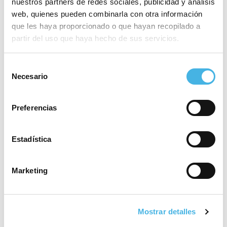
nuestros partners de redes sociales, publicidad y análisis
web, quienes pueden combinarla con otra información
que les haya proporcionado o que hayan recopilado a
20 abril 2026
partir del uso que haya hecho de sus servicios.
El fitness híbrido vuelve a
triunfar en Valencia
Selección
Necesario
de
consentimiento
17 abril 2026
Preferencias
Penyagolosa acoge una
batalla abierta entre
grandes nombres del trail
Estadística
internacional
Marketing
16 abril 2026
Conqueridor Valencia se
juega la temporada en
Mostrar detalles
Melilla