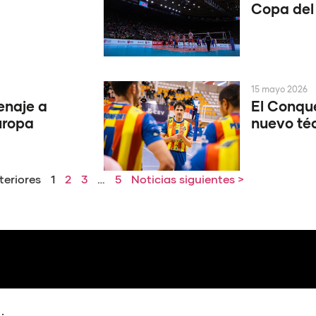
Copa del 
15 mayo 2026
enaje a
El Conque
uropa
nuevo té
teriores
1
2
3
…
5
Noticias siguientes >