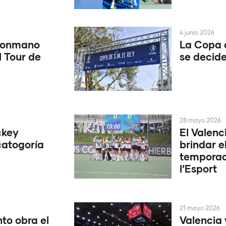
4 junio 2026
alonmano
La Copa 
l Tour de
se decide
28 mayo 2026
ckey
El Valenc
catogoría
brindar e
temporad
l’Esport
21 mayo 2026
to obra el
Valencia 