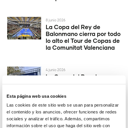
8 junio 2026
La Copa del Rey de
Balonmano cierra por todo
lo alto el Tour de Copas de
la Comunitat Valenciana
4 junio 2026
La Copa del Rey de
Balonmano se decide en
Alicante
Esta página web usa cookies
Las cookies de este sitio web se usan para personalizar
el contenido y los anuncios, ofrecer funciones de redes
29 mayo 2026
El Valencia Club de
sociales y analizar el tráfico. Además, compartimos
Hockey asciende a la
información sobre el uso que haga del sitio web con