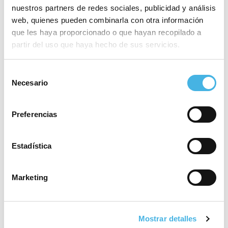
máxima catogoría
nuestros partners de redes sociales, publicidad y análisis
web, quienes pueden combinarla con otra información
que les haya proporcionado o que hayan recopilado a
partir del uso que haya hecho de sus servicios.
28 mayo 2026
El Valencia Club de
Hockey, a brindar el tercer
Selección
Necesario
ascenso de la temporada
de
en la Comunitat de
consentimiento
l’Esport
Preferencias
Estadística
25 mayo 2026
Fertiberia Puerto Sagunto
obra el ascenso a Asobal
Marketing
21 mayo 2026
Mostrar detalles
Valencia volverá a acoger