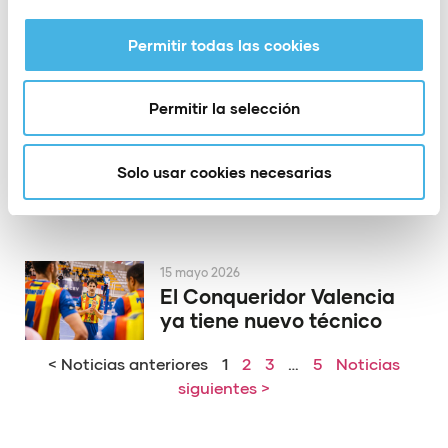
la Copa del Rey de
voleibol
Permitir todas las cookies
Permitir la selección
19 mayo 2026
El PAS Alcoy rinde
homenaje a dos de sus
Solo usar cookies necesarias
héroes de Europa
15 mayo 2026
El Conqueridor Valencia
ya tiene nuevo técnico
< Noticias anteriores
1
2
3
…
5
Noticias
siguientes >