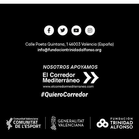
Calle Poeta Quintana, 1 46003 València (España)
info@fundaciontrinidadalfonso.org