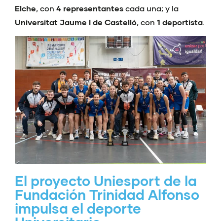
Elche
, con
4 representantes
cada una; y la
Universitat Jaume I de Castelló
, con
1 deportista
.
El proyecto Uniesport de la
Fundación Trinidad Alfonso
impulsa el deporte