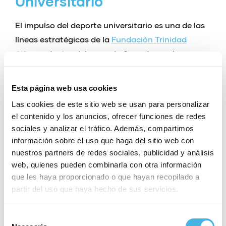
Universitario
El impulso del deporte universitario es una de las
líneas estratégicas de la
Fundación Trinidad
Alfonso
dentro del acuerdo firmado con las
universidades de la Comunitat Valenciana para el
fomento del deporte universitario. Este
Esta página web usa cookies
proyecto,
Uniesport,
supone la unión de las ocho
Las cookies de este sitio web se usan para personalizar
universidades de la Comunitat Valenciana y la
el contenido y los anuncios, ofrecer funciones de redes
Fundación que preside Juan Roig para
sociales y analizar el tráfico. Además, compartimos
promocionar el deporte universitario.
información sobre el uso que haga del sitio web con
nuestros partners de redes sociales, publicidad y análisis
Mediante este acuerdo, las nueve entidades
web, quienes pueden combinarla con otra información
colaboran para impulsar proyectos vinculados
que les haya proporcionado o que hayan recopilado a
con el deporte, contribuyen al desarrollo del
partir del uso que haya hecho de sus servicios.
deporte universitario en todos sus ámbitos y
colaboran para concienciar a la sociedad y a los
Selección