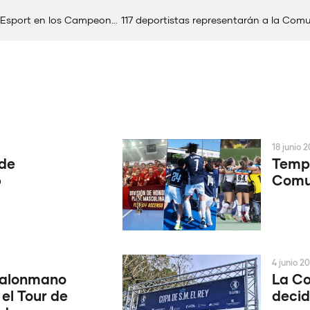
Un total de 93 deportistas representarán a la Comunitat de l’Esport en los Campeonatos Europeos Universitarios
18 junio 
 de
Tempo
6
Comun
4 junio 2
Balonmano
La Co
 el Tour de
decid