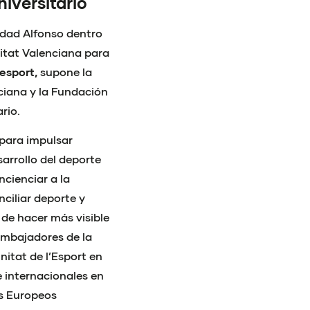
iversitario
nidad Alfonso dentro
itat Valenciana para
esport,
supone la
ciana y la Fundación
rio.
 para impulsar
arrollo del deporte
cienciar a la
nciliar deporte y
l de hacer más visible
 embajadores de la
itat de l’Esport en
 internacionales en
os Europeos