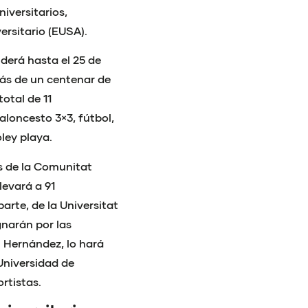
iversitarios,
ersitario
(EUSA).
nderá hasta el 25 de
Más de un centenar de
otal de 11
loncesto 3×3, fútbol,
óley playa.
s de la Comunitat
levará a 91
arte, de la Universitat
gnarán por las
l Hernández, lo hará
Universidad de
rtistas.