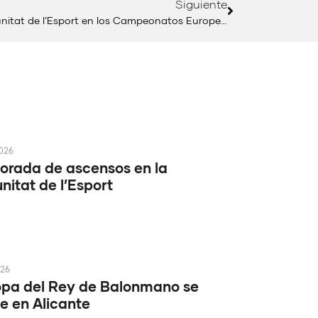
Siguiente
117 deportistas representarán a la Comunitat de l’Esport en los Campeonatos Europeos Universitarios
2026
rada de ascensos en la
itat de l’Esport
026
pa del Rey de Balonmano se
e en Alicante