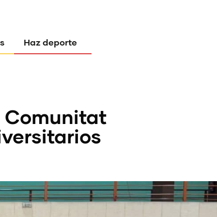
s
Haz deporte
la Comunitat
versitarios