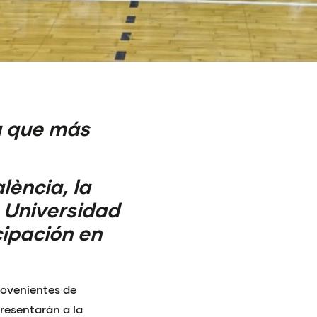
la que más
lència, la
 Universidad
cipación en
rovenientes de
resentarán a la