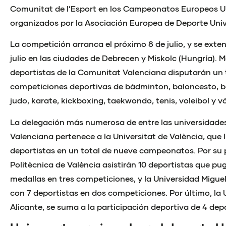
Comunitat de l’Esport en los Campeonatos Europeos Un
organizados por la
Asociación Europea de Deporte Univ
La competición arranca el próximo 8 de julio, y se exte
julio en las ciudades de Debrecen y Miskolc (Hungría). 
deportistas de la Comunitat Valenciana disputarán un t
competiciones deportivas de bádminton, baloncesto, ba
judo, karate, kickboxing, taekwondo, tenis, voleibol y v
La delegación más numerosa de entre las universidade
Valenciana pertenece a la Universitat de València, que l
deportistas en un total de nueve campeonatos. Por su p
Politècnica de València asistirán 10 deportistas que pu
medallas en tres competiciones, y la Universidad Migue
con 7 deportistas en dos competiciones. Por último, la 
Alicante, se suma a la participación deportiva de 4 depo