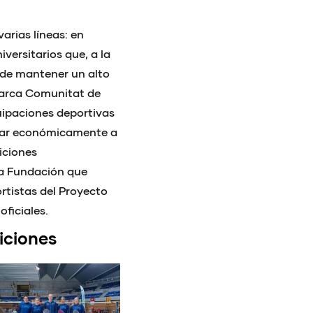
arias líneas: en
iversitarios que, a la
 de mantener un alto
marca Comunitat de
uipaciones deportivas
poyar económicamente a
iciones
la Fundación que
tistas del Proyecto
ficiales.
iciones