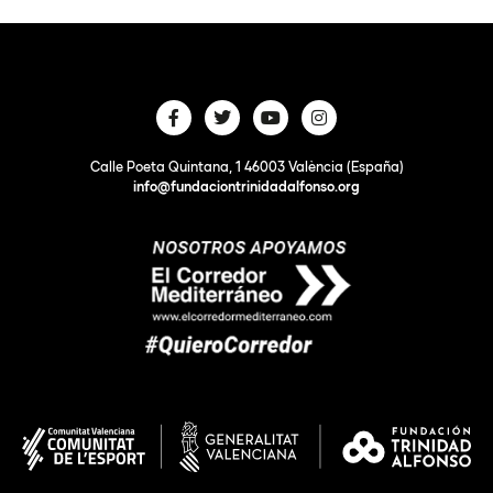
Calle Poeta Quintana, 1 46003 València (España)
info@fundaciontrinidadalfonso.org