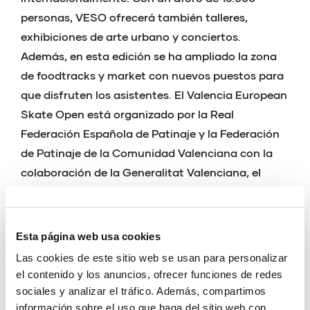
personas, VESO ofrecerá también talleres,
exhibiciones de arte urbano y conciertos.
Además, en esta edición se ha ampliado la zona
de foodtracks y market con nuevos puestos para
que disfruten los asistentes. El Valencia European
Skate Open está organizado por la Real
Federación Española de Patinaje y la Federación
de Patinaje de la Comunidad Valenciana con la
colaboración de la Generalitat Valenciana, el
Ayuntamiento de València (Fundación Deportiva
Municipal), Diputació de València, el Consejo
Superior de Deportes, la Fundación Trinidad
Esta página web usa cookies
Alfonso y la Fundación Visit Valencia que hacen
Las cookies de este sitio web se usan para personalizar
que este evento sea posible junto con marcas
el contenido y los anuncios, ofrecer funciones de redes
colaboradoras. La ejecución del evento corre a
sociales y analizar el tráfico. Además, compartimos
cargo del Club Esportiu URBNS.
información sobre el uso que haga del sitio web con