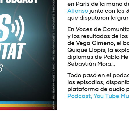
en París de la mano d
Alfonso
junto con los 
que disputaron la gran
En Voces de Comunitat
y los resultados de lo
de Vega Gimeno, el bo
Quique Llopis, la exp
diplomas de Pablo Herr
Sebastián Mora…
Todo pasó en el podca
los episodios, disponi
plataforma de audio p
Podcast, You Tube Mus