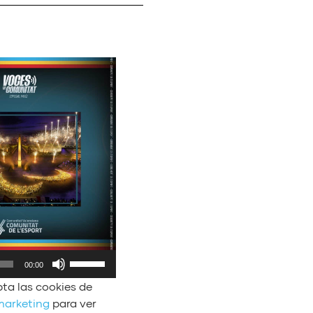
U
00:00
t
pta las cookies de
i
 marketing
para ver
l