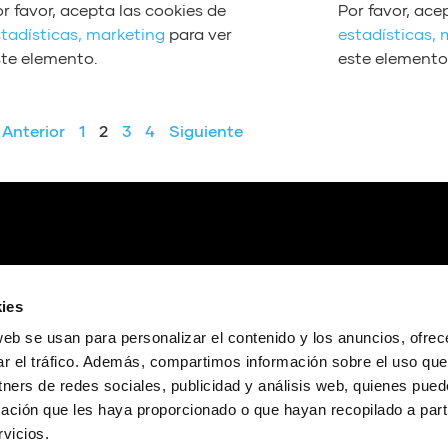
h
r favor, acepta las cookies de
Por favor, ace
p
i
a
tadísticas, marketing
para ver
estadísticas,
r
l
a
ste elemento.
este elemento
o
i
r
d
z
r
u
a
i
Anterior
1
2
3
4
Siguiente
c
l
b
t
a
a
o
s
/
r
t
a
d
e
b
e
c
a
a
l
j
u
a
ies
o
d
s
p
web se usan para personalizar el contenido y los anuncios, ofrec
i
d
a
ar el tráfico. Además, compartimos información sobre el uso que
o
e
r
tners de redes sociales, publicidad y análisis web, quienes pue
f
a
ación que les haya proporcionado o que hayan recopilado a parti
l
a
vicios.