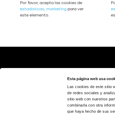
h
Por favor, acepta las cookies de
Po
p
p
i
a
estadísticas, marketing
para ver
es
r
r
l
a
este elemento.
e
o
o
i
r
d
d
z
r
u
u
a
i
c
c
l
b
t
t
a
a
o
o
s
/
r
r
t
a
d
d
e
b
e
e
c
a
a
a
l
j
u
u
a
Esta página web usa cook
o
d
d
s
p
Las cookies de este sitio 
i
i
d
a
de redes sociales y analiz
o
o
e
r
sitio web con nuestros par
Calle Poeta Quintana, 1 46003 València (España)
f
info@fundaciontrinidadalfonso.org
a
combinarla con otra inform
l
a
que haya hecho de sus ser