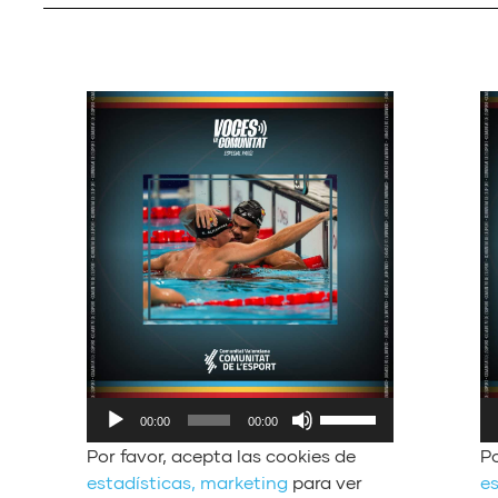
R
R
U
00:00
00:00
e
e
t
Por favor, acepta las cookies de
Po
p
p
i
estadísticas, marketing
para ver
es
r
r
l