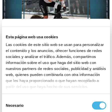
Esta página web usa cookies
Las cookies de este sitio web se usan para personalizar
el contenido y los anuncios, ofrecer funciones de redes
sociales y analizar el tráfico. Además, compartimos
Reproductor
información sobre el uso que haga del sitio web con
00:00
00:00
de
nuestros partners de redes sociales, publicidad y análisis
Por favor, acepta las cookies de
estadísticas, marketing
audio
web, quienes pueden combinarla con otra información
para ver este elemento.
que les haya proporcionado o que hayan recopilado a
partir del uso que haya hecho de sus servicios.
Arranca la competición en los Juegos Paralímpicos de
París. Ricardo Ten, a escenario. Uno de los deportistas
Selección
valencianos más ilustres de la cita abre su calendario
Necesario
de
con la persecución de 3km en pista. No es la prueba