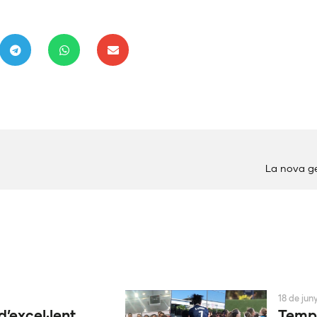
La nova ge
18 de jun
d’excel·lent
Tempo