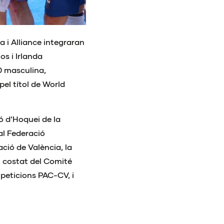
a i Alliance integraran
s i Irlanda
0 masculina,
pel títol de World
ó d’Hoquei de la
al Federació
ció de València, la
l costat del Comité
peticions PAC-CV, i