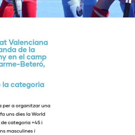
tat Valenciana
tanda de la
uny en el camp
Carme-Beteró,
e la categoria
a per a organitzar una
fa uns dies la World
de categoria +45 i
ons masculines i