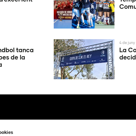
Comun
4 de juny
ndbol tanca
La Co
pes de la
decid
a
cookies