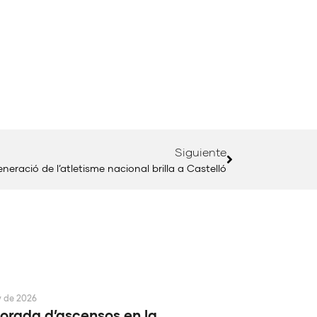
Siguiente
neració de l’atletisme nacional brilla a Castelló
y de 2026
rada d’ascensos en la