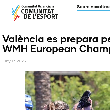
Sobre nosaltre
València es prepara p
WMH European Champ
juny 17, 2025