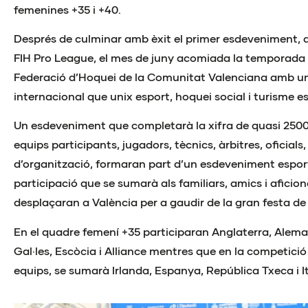
femenines +35 i +40.
Després de culminar amb èxit el primer esdeveniment, 
FIH Pro League, el mes de juny acomiada la temporada
Federació d’Hoquei de la Comunitat Valenciana amb u
internacional que unix esport, hoquei social i turisme es
Un esdeveniment que completarà la xifra de quasi 2500 
equips participants, jugadors, tècnics, àrbitres, oficials,
d’organització, formaran part d’un esdeveniment espor
participació que se sumarà als familiars, amics i afici
desplaçaran a València per a gaudir de la gran festa de 
En el quadre femení +35 participaran Anglaterra, Alema
Gal·les, Escòcia i Alliance mentres que en la competició
equips, se sumarà Irlanda, Espanya, República Txeca i It