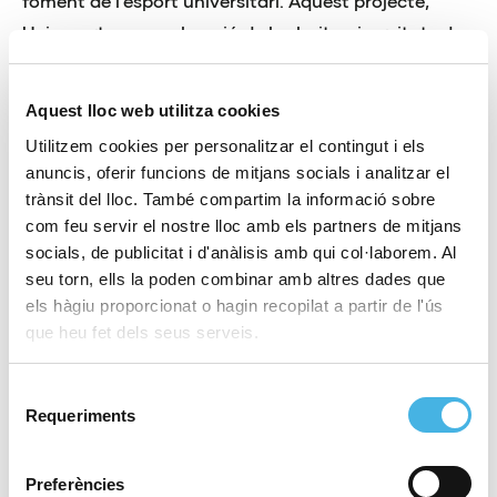
foment de l’esport universitari. Aquest projecte,
Uniesport, suposa la unió de les huit universitats de
la Comunitat Valenciana i la Fundació Trinidad
Alfonso per a promocionar l’esport universitari.
Aquest lloc web utilitza cookies
Utilitzem cookies per personalitzar el contingut i els
anuncis, oferir funcions de mitjans socials i analitzar el
Mitjançant aquest acord, les nou entitats
trànsit del lloc. També compartim la informació sobre
col·laboren per a impulsar projectes vinculats amb
com feu servir el nostre lloc amb els partners de mitjans
l’esport; contribueixen al desenvolupament de
socials, de publicitat i d'anàlisis amb qui col·laborem. Al
seu torn, ells la poden combinar amb altres dades que
l’esport universitari en tots els seus àmbits i
els hàgiu proporcionat o hagin recopilat a partir de l'ús
col·laboren per a conscienciar a la societat i als
que heu fet dels seus serveis.
esportistes sobre la importància de conciliar esport i
estudis. L’objectiu final de la iniciativa Uniesport és el
Selecció
de fer més visible l’esport universitari i que els seus
Requeriments
de
esportistes siguen els ambaixadors de la Comunitat
consentiment
Valenciana. Per això portaran la marca Comunitat
Preferències