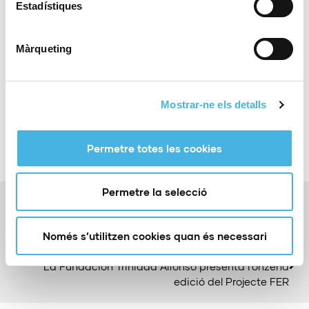
Estadístiques
Màrqueting
Compartir:
Mostrar-ne els detalls
Permetre totes les cookies
Permetre la selecció
Anterior
Rodríguez, Arensman i Girmay desafien als ‘galls’ de
l’escamot internacional a València
Només s’utilitzen cookies quan és necessari
Siguiente
La Fundación Trinidad Alfonso presenta l’onzena
edició del Projecte FER