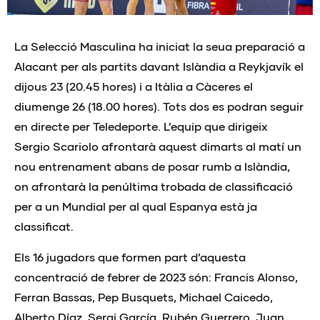
La Selecció Masculina ha iniciat la seua preparació a
Alacant per als partits davant Islàndia a Reykjavík el
dijous 23 (20.45 hores) i a Itàlia a Càceres el
diumenge 26 (18.00 hores). Tots dos es podran seguir
en directe per Teledeporte. L’equip que dirigeix
Sergio Scariolo afrontarà aquest dimarts al matí un
nou entrenament abans de posar rumb a Islàndia,
on afrontarà la penúltima trobada de classificació
per a un Mundial per al qual Espanya està ja
classificat.
Els 16 jugadors que formen part d’aquesta
concentració de febrer de 2023 són: Francis Alonso,
Ferran Bassas, Pep Busquets, Michael Caicedo,
Alberto Díaz, Sergi García, Rubén Guerrero, Juan