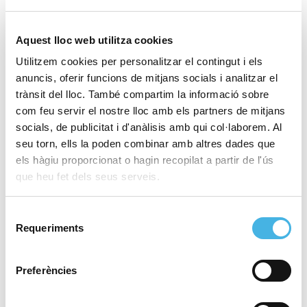
adaptabilitat a la nostra manera de jugar i
comprovar la seua evolució i millores. Tenim ganes
Aquest lloc web utilitza cookies
de treballar i de competir: és part del nostre ADN i no
Utilitzem cookies per personalitzar el contingut i els
el volem canviar independentment de la qualitat
anuncis, oferir funcions de mitjans socials i analitzar el
dels nostres rivals i de la qualitat de la plantilla que
trànsit del lloc. També compartim la informació sobre
tenim”.
com feu servir el nostre lloc amb els partners de mitjans
socials, de publicitat i d'anàlisis amb qui col·laborem. Al
Joel Parra: “Som ambiciosos i volem guanyar
seu torn, ells la poden combinar amb altres dades que
sempre”
els hàgiu proporcionat o hagin recopilat a partir de l'ús
que heu fet dels seus serveis.
“Afrontem aquesta Finestra com si fora la primera:
amb moltes ganes i il·lusió. Estem molt contents
Selecció
d’estar tots ací i desitjos de competir. Només amb
Requeriments
de
vindre a la Selecció cal ser ambiciós i voler guanyar
consentiment
sempre. Competirem al màxim perquè estem
Preferències
representant a Espanya”.