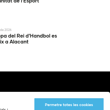
itat de l’Esport
 de 2026
pa del Rei d’Handbol es
ix a Alacant
Permetre totes les cookies
als i