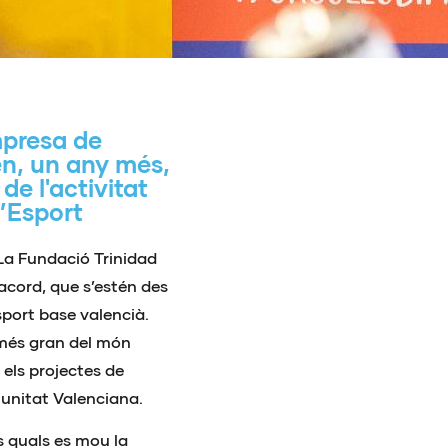
empresa de
en, un any més,
de l'activitat
l’Esport
 La Fundació Trinidad
acord, que s’estén des
sport base valencià.
r més gran del món
 els projectes de
munitat Valenciana.
ls quals es mou la