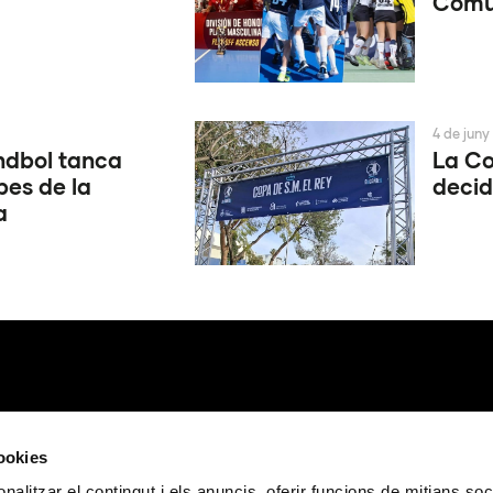
Comun
4 de juny
ndbol tanca
La Co
pes de la
decid
a
cookies
nalitzar el contingut i els anuncis, oferir funcions de mitjans soci