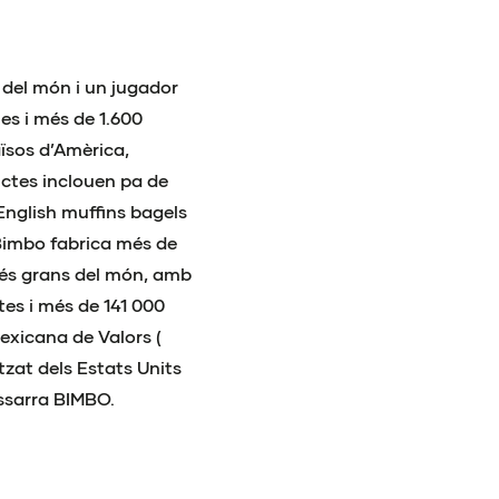
 del món i un jugador
es i més de 1.600
ïsos d’Amèrica,
ductes inclouen pa de
, English muffins bagels
 Bimbo fabrica més de
 més grans del món, amb
tes i més de 141 000
exicana de Valors (
tzat dels Estats Units
issarra BIMBO.