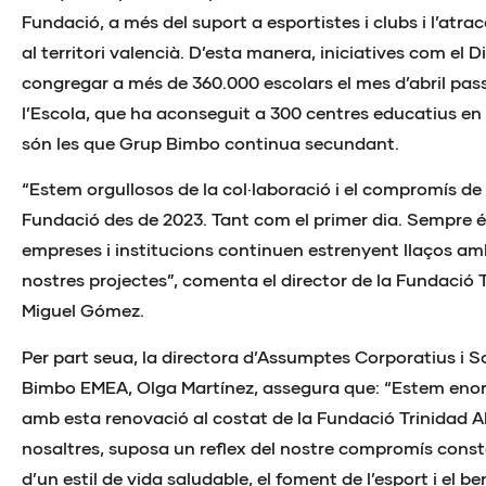
Fundació, a més del suport a esportistes i clubs i l’atr
al territori valencià. D’esta manera, iniciatives com el D
congregar a més de 360.000 escolars el mes d’abril pass
l’Escola, que ha aconseguit a 300 centres educatius en 
són les que Grup Bimbo continua secundant.
“Estem orgullosos de la col·laboració i el compromís d
Fundació des de 2023. Tant com el primer dia. Sempre é
empreses i institucions continuen estrenyent llaços amb
nostres projectes”, comenta el director de la Fundació 
Miguel Gómez.
Per part seua, la directora d’Assumptes Corporatius i S
Bimbo EMEA, Olga Martínez, assegura que: “Estem enor
amb esta renovació al costat de la Fundació Trinidad Al
nosaltres, suposa un reflex del nostre compromís cons
d’un estil de vida saludable, el foment de l’esport i el be