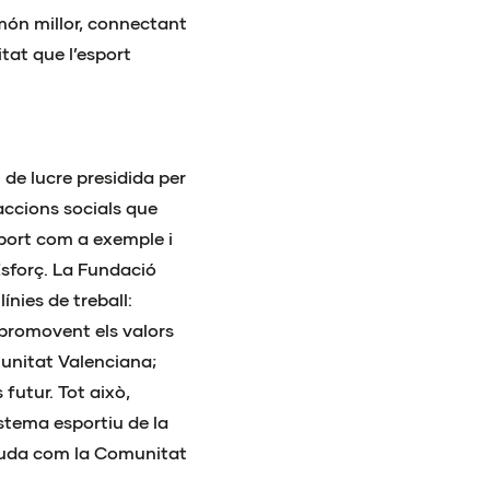
 món millor, connectant
tat que l’esport
de lucre presidida per
accions socials que
sport com a exemple i
Esforç. La Fundació
ínies de treball:
 promovent els valors
omunitat Valenciana;
futur. Tot això,
stema esportiu de la
guda com la Comunitat