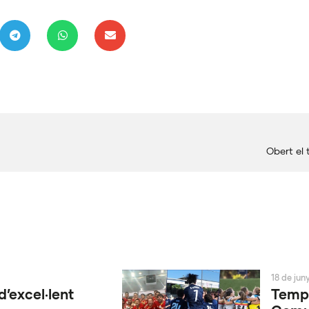
Obert el 
18 de jun
d’excel·lent
Tempo