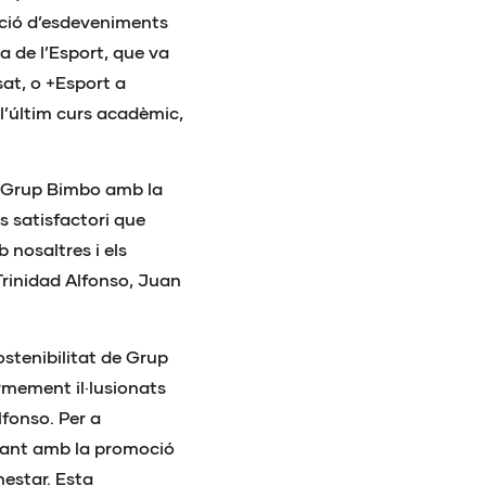
acció d’esdeveniments
ia de l’Esport, que va
at, o +Esport a
l’últim curs acadèmic,
e Grup Bimbo amb la
s satisfactori que
 nosaltres i els
Trinidad Alfonso, Juan
ostenibilitat de Grup
mement il·lusionats
fonso. Per a
tant amb la promoció
nestar. Esta