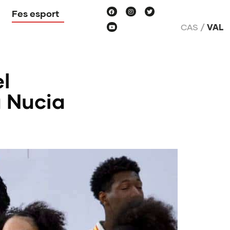
Fes esport
CAS
VAL
l
a Nucia