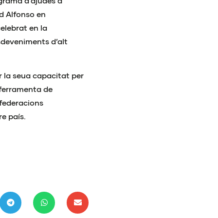
ograma d’ajudes a
d Alfonso en
elebrat en la
sdeveniments d’alt
r la seua capacitat per
a ferramenta de
 federacions
e país.