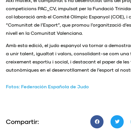
Així mateix, el campionat s’ha desenrotllat dins del pr
competicions PAC_CV, impulsat per la Fundació Trinida
col·laboració amb el Comité Olímpic Espanyol (COE), i c
“Comunitat de l’Esport”, que promou l’organització d’e
nivell en la Comunitat Valenciana.
Amb esta edició, el judo espanyol va tornar a demostra
a unir talent, igualtat i valors, consolidant-se com un
creixement esportiu i social, i destacant el paper de les
autonòmiques en el desenrotllament de l’esport al nostr
Fotos: Federación Española de Judo
Compartir: