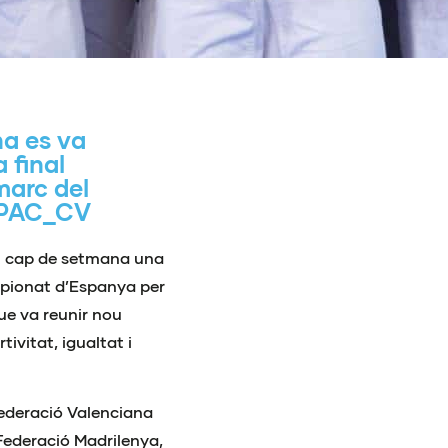
na es va
 final
marc del
s PAC_CV
sat cap de setmana una
mpionat d’Espanya per
ue va reunir nou
vitat, igualtat i
 Federació Valenciana
Federació Madrilenya,