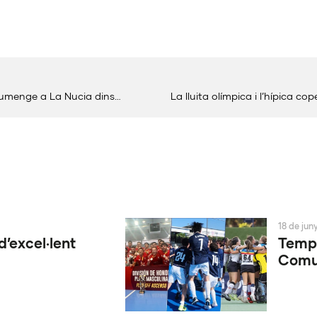
El Campionat d’Espanya per Equips Mixtos se celebra este diumenge a La Nucia dins dels I Jocs de Combat
La lluita olímpica i l’hípica 
18 de jun
d’excel·lent
Tempo
Comun