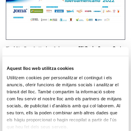
35ª Rugby Sevens Costa
Final Cto. España Hockey Sala
«
Blanca. Villajoyosa
»
Aquest lloc web utilitza cookies
Utilitzem cookies per personalitzar el contingut i els
Aquest esdeveniment ja ha passat.
anuncis, oferir funcions de mitjans socials i analitzar el
trànsit del lloc. També compartim la informació sobre
Comença:
19 maig 2022 @ 8:00
com feu servir el nostre lloc amb els partners de mitjans
socials, de publicitat i d'anàlisis amb qui col·laborem. Al
Finalitza:
22 maig 2022 @ 17:00
seu torn, ells la poden combinar amb altres dades que
els hàgiu proporcionat o hagin recopilat a partir de l'ús
Categoria:
atletisme
que heu fet dels seus serveis.