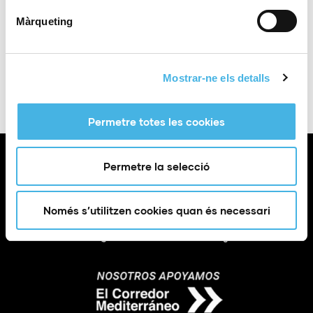
Màrqueting
Afegir a Google
+ Exportació a
Calendar
iCal
Mostrar-ne els detalls
Permetre totes les cookies
Permetre la selecció
Només s’utilitzen cookies quan és necessari
Calle Poeta Quintana, 1 46003 València (España)
info@fundaciontrinidadalfonso.org