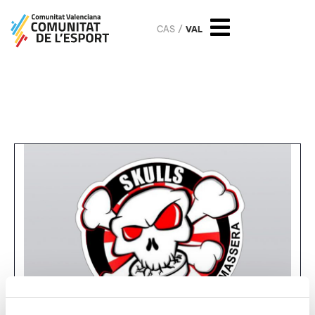
CAS
VAL
Play-off Liga Elite: Skulls
Almàssera vs Angels Sagunto