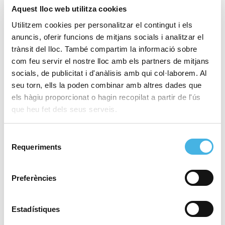
Aquest lloc web utilitza cookies
Utilitzem cookies per personalitzar el contingut i els
anuncis, oferir funcions de mitjans socials i analitzar el
trànsit del lloc. També compartim la informació sobre
com feu servir el nostre lloc amb els partners de mitjans
socials, de publicitat i d'anàlisis amb qui col·laborem. Al
II Open de Tenis Marina
Play-off Liga Elite: Skulls
seu torn, ells la poden combinar amb altres dades que
Almàssera vs Angels Sagunto
Baixa. Circuito Nacional IBP
els hàgiu proporcionat o hagin recopilat a partir de l'ús
«
»
que heu fet dels seus serveis.
Selecció
Aquest esdeveniment ja ha passat.
Requeriments
de
consentiment
Data:
8 maig 2022
Preferències
Hora:
13:00 - 15:00
Estadístiques