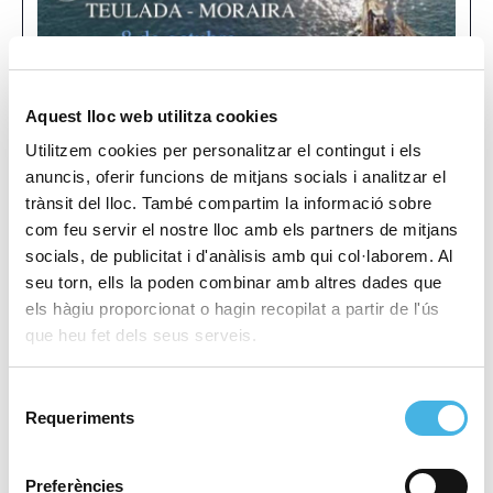
Aquest lloc web utilitza cookies
Utilitzem cookies per personalitzar el contingut i els
anuncis, oferir funcions de mitjans socials i analitzar el
Campeonato de Europa
Boxam Internacional Joven
«
trànsit del lloc. També compartim la informació sobre
Junior de pádel
»
com feu servir el nostre lloc amb els partners de mitjans
socials, de publicitat i d'anàlisis amb qui col·laborem. Al
seu torn, ells la poden combinar amb altres dades que
Aquest esdeveniment ja ha passat.
els hàgiu proporcionat o hagin recopilat a partir de l'ús
que heu fet dels seus serveis.
Data:
8 octubre 2022
Selecció
Hora:
8:00 - 17:00
Requeriments
de
consentiment
Categoria:
vela
Preferències