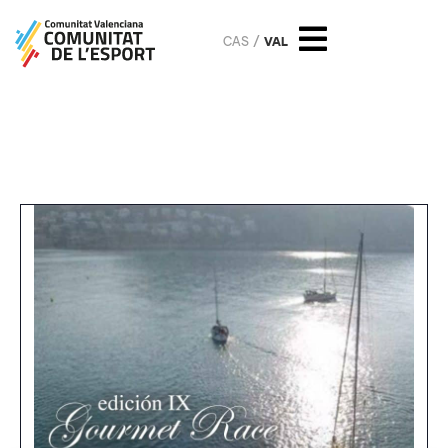
CAS
VAL
IX Gourmet Race Teulada-
Moraira