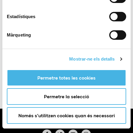
Lloc web:
www.cnmoraira.com
Lugar
Alicante
Estadístiques
Màrqueting
La regata saldrá desde el puerto de Moraira y estará
apoyada por los chefs más prestigiosos del
panorama nacional e internacional.
Mostrar-ne els detalls
Afegir a Google
+ Exportació a
Permetre totes les cookies
Calendar
iCal
Permetre la selecció
Només s’utilitzen cookies quan és necessari