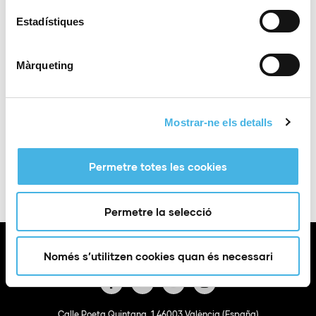
Categoria:
Baile deportivo
Estadístiques
Lugar
La Nucia Alicante
Màrqueting
Campeonato de Europa de Baile Deportivo (Fitkid)
Mostrar-ne els detalls
Afegir a Google
+ Exportació a
Calendar
iCal
Permetre totes les cookies
Permetre la selecció
Només s’utilitzen cookies quan és necessari
Calle Poeta Quintana, 1 46003 València (España)