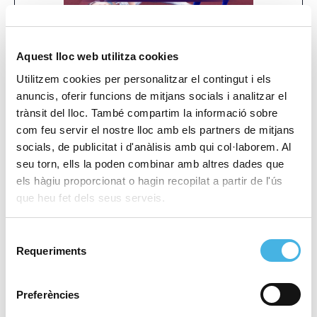
Aquest lloc web utilitza cookies
Utilitzem cookies per personalitzar el contingut i els
anuncis, oferir funcions de mitjans socials i analitzar el
Boxam Internacional Élite
29 Rally La Nucía
Mediterráneo
trànsit del lloc. També compartim la informació sobre
Masc y Fem
«
»
com feu servir el nostre lloc amb els partners de mitjans
socials, de publicitat i d'anàlisis amb qui col·laborem. Al
seu torn, ells la poden combinar amb altres dades que
els hàgiu proporcionat o hagin recopilat a partir de l'ús
Aquest esdeveniment ja ha passat.
que heu fet dels seus serveis.
Etiquetes de l'Esdeveniment:
PAC_CV 2023
Selecció
Requeriments
de
Comença:
9 novembre 2023
consentiment
Finalitza:
12 novembre 2023
Preferències