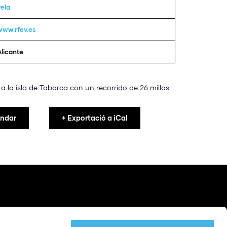
vela
www.rfev.es
Alicante
a la isla de Tabarca con un recorrido de 26 millas.
endar
+ Exportació a iCal