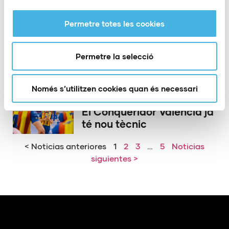
Permetre totes les cookies
21 de maig de 2026
El PAS Alcoi acomiada a
dos dels seus herois
Permetre la selecció
d’Europa
Només s’utilitzen cookies quan és necessari
15 de maig de 2026
El Conqueridor València ja
té nou tècnic
< Noticias anteriores
1
2
3
…
5
Noticias
siguientes >