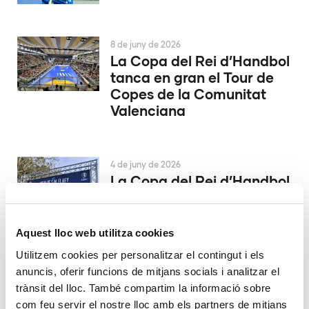
8 de juny de 2026
La Copa del Rei d’Handbol
tanca en gran el Tour de
Copes de la Comunitat
Valenciana
4 de juny de 2026
La Copa del Rei d’Handbol
es decidix a Alacant
Aquest lloc web utilitza cookies
29 de maig de 2026
Utilitzem cookies per personalitzar el contingut i els
El València Club d’Hoquei
anuncis, oferir funcions de mitjans socials i analitzar el
ascendix a la màxima
trànsit del lloc. També compartim la informació sobre
catogoría
com feu servir el nostre lloc amb els partners de mitjans