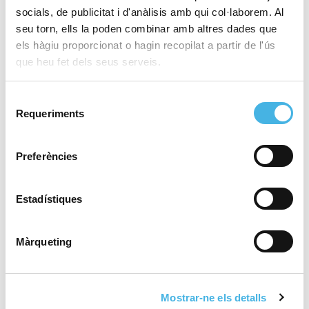
socials, de publicitat i d'anàlisis amb qui col·laborem. Al
seu torn, ells la poden combinar amb altres dades que
els hàgiu proporcionat o hagin recopilat a partir de l'ús
28 de maig de 2026
El València Club d’Hoquei,
que heu fet dels seus serveis.
a brindar el tercer ascens
de la temporada en la
Selecció
Comunitat de l’Esport
Requeriments
de
consentiment
Preferències
25 de maig de 2026
Fertiberia Port Sagunt
obra l’ascens a Asobal
Estadístiques
Màrqueting
21 de maig de 2026
València tornarà a acollir
la Copa del Rei de voleibol
Mostrar-ne els detalls