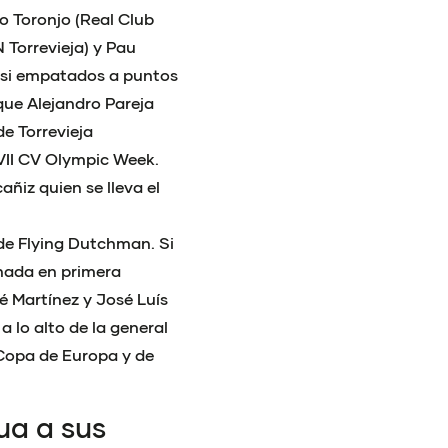
o Toronjo (Real Club
 Torrevieja) y Pau
casi empatados a puntos
que Alejandro Pareja
e Torrevieja
VII CV Olympic Week.
añiz quien se lleva el
de Flying Dutchman. Si
rnada en primera
é Martínez y José Luís
 lo alto de la general
Copa de Europa y de
ua a sus