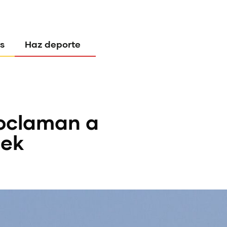
s
Haz deporte
roclaman a
eek