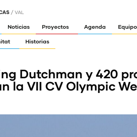
CAS
VAL
Noticias
Proyectos
Agenda
Equipo
itat
Historias
ying Dutchman y 420 p
an la VII CV Olympic W