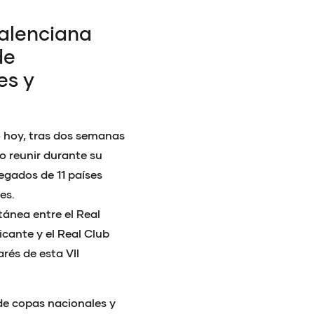
valenciana
de
es y
 hoy, tras dos semanas
 reunir durante su
legados de 11 países
es.
ánea entre el Real
icante y el Real Club
rés de esta VII
de copas nacionales y