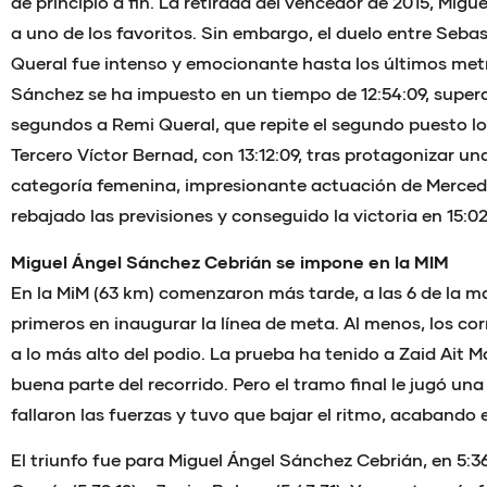
de principio a fin. La retirada del vencedor de 2015, Migu
a uno de los favoritos. Sin embargo, el duelo entre Seb
Queral fue intenso y emocionante hasta los últimos met
Sánchez se ha impuesto en un tiempo de 12:54:09, supera
segundos a Remi Queral, que repite el segundo puesto l
Tercero Víctor Bernad, con 13:12:09, tras protagonizar 
categoría femenina, impresionante actuación de Mercede
rebajado las previsiones y conseguido la victoria en 15:02
Miguel Ángel Sánchez Cebrián se impone en la MIM
En la MiM (63 km) comenzaron más tarde, a las 6 de la m
primeros en inaugurar la línea de meta. Al menos, los co
a lo más alto del podio. La prueba ha tenido a Zaid Ait 
buena parte del recorrido. Pero el tramo final le jugó un
fallaron las fuerzas y tuvo que bajar el ritmo, acabando e
El triunfo fue para Miguel Ángel Sánchez Cebrián, en 5:36