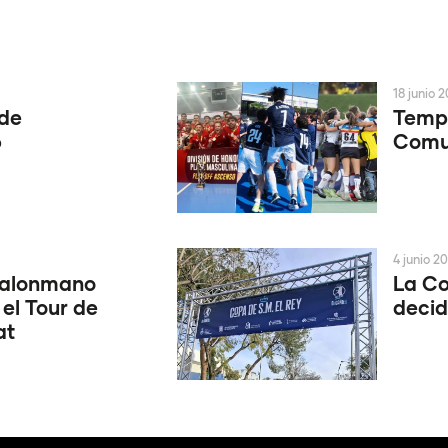
18 junio 
 de
Tempo
6
Comun
4 junio 2
Balonmano
La Co
 el Tour de
decid
at