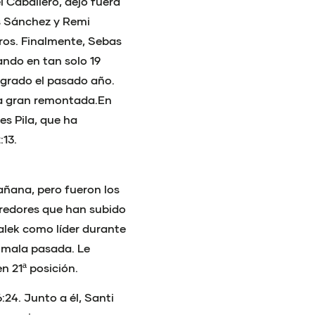
el Caballero, dejó fuera
as Sánchez y Remi
ros. Finalmente, Sebas
ndo en tan solo 19
ogrado el pasado año.
una gran remontada.En
s Pila, que ha
:13.
añana, pero fueron los
rredores que han subido
Malek como líder durante
a mala pasada. Le
n 21ª posición.
:24. Junto a él, Santi