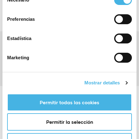
de
consentimiento
Preferencias
Estadística
Anterior
Primer premio Deporte Turístico – Comunitat de
l’Esport: Oceanman Costa Azahar
Marketing
Siguiente
Primer premio L’Alqueria del basket: Basketball Tryouts
Spain
Mostrar detalles
Permitir todas las cookies
Noticias relacionadas
Permitir la selección