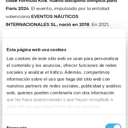
clase Formula Kite
,
nueva disciplina olímpica para
París 2024
. El evento, impulsado por la entidad
valenciana
EVENTOS NÁUTICOS
INTERNACIONALES SL, nació en 2018
. En 2021,
visitará Mallorca (
marzo
), H
ondarribia (
abril
),
Castellón y Valencia (
mayo
) y Tarifa (
diciembre
). En
las pruebas ya celebradas, se ha conseguido una
Esta página web usa cookies
participación superior a 50 deportistas contando
Las cookies de este sitio web se usan para personalizar
con la presencia de algunos de los mejores
el contenido y los anuncios, ofrecer funciones de redes
especialistas a
nivel nacional e internacional.
sociales y analizar el tráfico. Además, compartimos
información sobre el uso que haga del sitio web con
nuestros partners de redes sociales, publicidad y análisis
web, quienes pueden combinarla con otra información
que les haya proporcionado o que hayan recopilado a
partir del uso que haya hecho de sus servicios.
Compartir:
Selección
Necesario