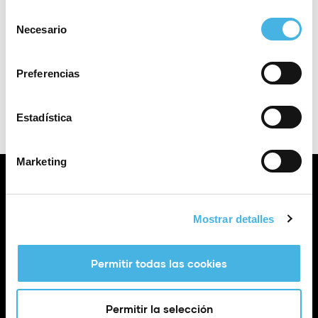
fecha.
Hoy
Eve
siguientes
Eventos
Anteriores
Selección
Necesario
de
Exportar Eventos
consentimiento
Preferencias
Estadística
Marketing
Mostrar detalles
Calle Poeta Quintana, 1 46003 València (España)
info@fundaciontrinidadalfonso.org
Permitir todas las cookies
Permitir la selección