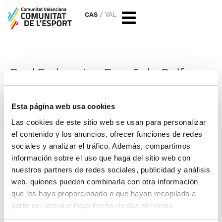
CAS
VAL
Real Federacion Española Golf
« Todos los Eventos
Esta página web usa cookies
Website
https://www.rfegolf.es/
Las cookies de este sitio web se usan para personalizar
el contenido y los anuncios, ofrecer funciones de redes
sociales y analizar el tráfico. Además, compartimos
Eventos de este organizador
información sobre el uso que haga del sitio web con
No se ha encontrado ningún resultado.
nuestros partners de redes sociales, publicidad y análisis
Aviso
web, quienes pueden combinarla con otra información
que les haya proporcionado o que hayan recopilado a
Próximos
partir del uso que haya hecho de sus servicios.
Selecciona
la