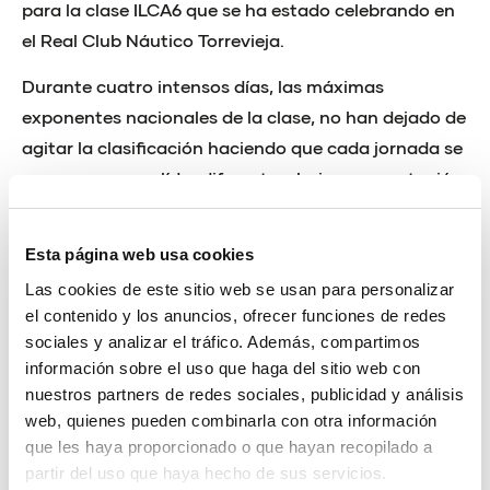
para la clase ILCA6 que se ha estado celebrando en
el Real Club Náutico Torrevieja.
Durante cuatro intensos días, las máximas
exponentes nacionales de la clase, no han dejado de
agitar la clasificación haciendo que cada jornada se
cerrara con una líder diferente y bajo una puntación
muy ajustada.
En el arranque fue Martina Reino quien domino la
Esta página web usa cookies
competición, pero poco le duró este mandato ya
Las cookies de este sitio web se usan para personalizar
el contenido y los anuncios, ofrecer funciones de redes
que durante la segunda jornada Ana Moncada le
sociales y analizar el tráfico. Además, compartimos
arrebató la cima de la general para que en la tercera
información sobre el uso que haga del sitio web con
y penúltima jornada fuera Cristina Pujol quien se
nuestros partners de redes sociales, publicidad y análisis
agenciará el primer puesto.
web, quienes pueden combinarla con otra información
que les haya proporcionado o que hayan recopilado a
Con todo por decidir en este último día, las tres
partir del uso que haya hecho de sus servicios.
aspirantes al título salían al mar siendo conscientes