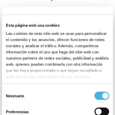
5 mayo 2026
Este es el camino de la
Esta página web usa cookies
Copa del Rey de
Las cookies de este sitio web se usan para personalizar
Balonmano 2026
el contenido y los anuncios, ofrecer funciones de redes
sociales y analizar el tráfico. Además, compartimos
información sobre el uso que haga del sitio web con
24 abril 2026
nuestros partners de redes sociales, publicidad y análisis
Elche, Elda, Morvedre…
web, quienes pueden combinarla con otra información
Arranca la fase final en la
que les haya proporcionado o que hayan recopilado a
Liga Guerreras Iberdrola
partir del uso que haya hecho de sus servicios.
Selección
20 abril 2026
Necesario
de
El fitness híbrido vuelve a
consentimiento
triunfar en Valencia
Preferencias