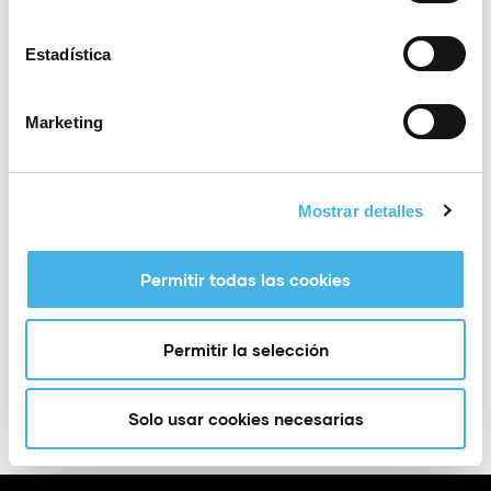
Estadística
17 abril 2026
Penyagolosa acoge una
batalla abierta entre
Marketing
grandes nombres del trail
internacional
Mostrar detalles
< Noticias anteriores
1
2
3
4
5
Noticias
siguientes >
Permitir todas las cookies
Permitir la selección
Solo usar cookies necesarias