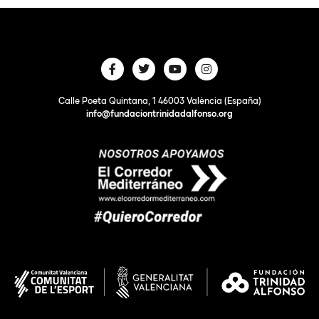
Calle Poeta Quintana, 1 46003 València (España)
info@fundaciontrinidadalfonso.org