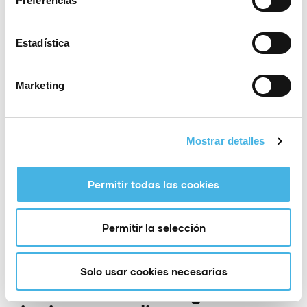
Preferencias
Clasificación general
Estadística
masculina
Marketing
Matías González Salas
José Luis Rodríguez
Severiano Calderón
Mostrar detalles
Clasificación general
damas
Permitir todas las cookies
Fátima Gálvez
Permitir la selección
Beatriz Martínez
Francisca Muñoz De León
Solo usar cookies necesarias
Clasificación categoría