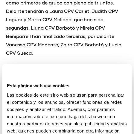
como primeras de grupo con pleno de triunfos.
Delante tendrán a Laura CPV Carlet, Judith CPV
Laguar y Marta CPV Meliana, que han sido
segundas. Lluna CPV Borbotó y Mireia CPV
Beniparrell han finalizado terceras, por delante
Vanessa CPV Mogente, Zaira CPV Borbotó y Lucía
CPV Sueca.
La final arrancará a las 18:30 horas. Será la tercera
ocasión para Susanna de hacerse con el título,
después de los dos últimos subcampeonatos. Por su
Esta página web usa cookies
parte, Judith ya fue subcampeona en 2020.
Las cookies de este sitio web se usan para personalizar
el contenido y los anuncios, ofrecer funciones de redes
Uno de los dos equipos tomará el relevo de Ivet CPV
sociales y analizar el tráfico. Además, compartimos
Sueca, Isabel CPV Rafelbunyol y Sandra CPV Bicorp,
información sobre el uso que haga del sitio web con
ganadoras el año pasado de la final contra Paula
nuestros partners de redes sociales, publicidad y análisis
CPV Beniparrell, Àngela CPV Faura y Susanna CPV
web, quienes pueden combinarla con otra información