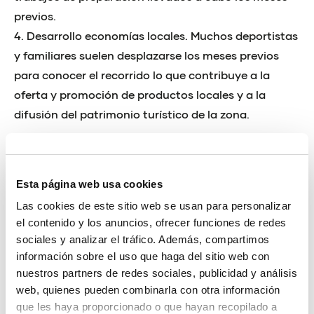
previos.
4. Desarrollo economías locales. Muchos deportistas
y familiares suelen desplazarse los meses previos
para conocer el recorrido lo que contribuye a la
oferta y promoción de productos locales y a la
difusión del patrimonio turístico de la zona.
¿Cuántos participantes se esperan para este año
2016?
Esta página web usa cookies
Este año hemos alcanzado el límite máximo de
Las cookies de este sitio web se usan para personalizar
corredores que tenemos permitido. Con una
el contenido y los anuncios, ofrecer funciones de redes
demanda de casi 4.000 corredores muy superior a
sociales y analizar el tráfico. Además, compartimos
las plazas disponibles (2.100 dorsales), nos ha
información sobre el uso que haga del sitio web con
obligado a implantar un sistema de preinscripción
nuestros partners de redes sociales, publicidad y análisis
web, quienes pueden combinarla con otra información
previa y sorteo, ante notario, de las plazas
que les haya proporcionado o que hayan recopilado a
disponibles entre todos los preinscritos.