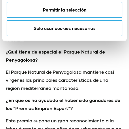
y sacrificio. Una organización basada en la
Permitir la selección
colaboración y el voluntariado, y con una apuesta
clara desde sus inicios por el respeto al medio
Solo usar cookies necesarias
ambiente y la puesta en valor de nuestro patrimonio
cultural.
¿Qué tiene de especial el Parque Natural de
Penyagolosa?
El Parque Natural de Penyagolosa mantiene casi
vírgenes las principales características de una
región mediterránea montañosa.
¿En qué os ha ayudado el haber sido ganadores de
los “Premios Emprén Esport”?
Este premio supone un gran reconocimiento a la
labor durante muchos años de mucha gente que ha