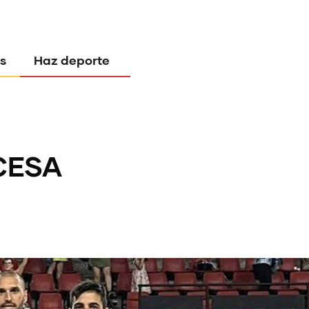
s
Haz deporte
 CESA