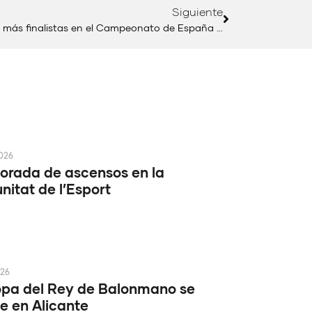
Siguiente
La Comunitat Valenciana, segunda con más finalistas en el Campeonato de España sub18
2026
rada de ascensos en la
itat de l’Esport
026
pa del Rey de Balonmano se
e en Alicante