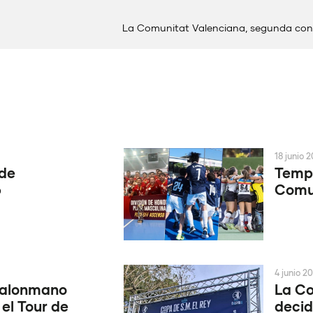
18 junio 
 de
Tempo
6
Comun
4 junio 2
Balonmano
La Co
 el Tour de
decid