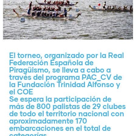
El torneo, organizado por la Real
Federación Española de
Piragüismo, se lleva a cabo a
través del programa PAC_CV de
la Fundación Trinidad Alfonso y
el COE
Se espera la participación de
más de 800 palistas de 29 clubes
de todo el territorio nacional con
aproximadamente 170
embarcaciones en el total de
categorías.