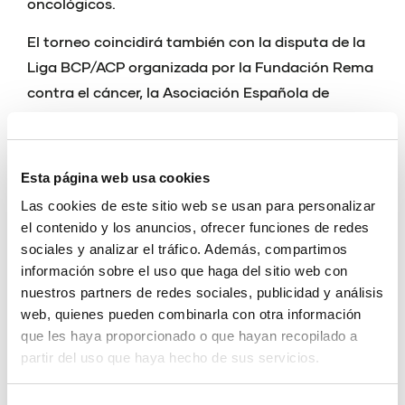
oncológicos.
El torneo coincidirá también con la disputa de la
Liga BCP/ACP organizada por la Fundación Rema
contra el cáncer, la Asociación Española de
Dragón Boat y la RFEP.
Esta temporada es la primera en la que tiene
Esta página web usa cookies
lugar esta liga específicamente dirigida a palistas
que han padecido un cáncer de mama y otros
Las cookies de este sitio web se usan para personalizar
el contenido y los anuncios, ofrecer funciones de redes
tipos de cáncer.
sociales y analizar el tráfico. Además, compartimos
El evento se lleva a cabo a través programa de
información sobre el uso que haga del sitio web con
nuestros partners de redes sociales, publicidad y análisis
ayudas a competiciones PAC CV, impulsado por la
web, quienes pueden combinarla con otra información
Fundación Trinidad Alfonso y el Comité Olímpico
que les haya proporcionado o que hayan recopilado a
Español y se celebra en “la Comunitat Valenciana,
partir del uso que haya hecho de sus servicios.
la Comunitat de l’Esport”.