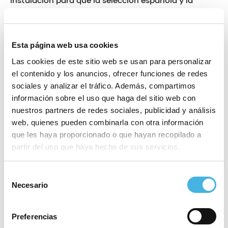
valenciana puedan entrenar y conseguir buenos
resultados. Que los mejores deportistas quieran y
puedan venir aquí nos ayuda a seguir trabajando en
Esta página web usa cookies
convertir esta tierra en la Comunitat de l’Esport”,
Las cookies de este sitio web se usan para personalizar
indicó Juan Miguel Gómez.
el contenido y los anuncios, ofrecer funciones de redes
sociales y analizar el tráfico. Además, compartimos
“Gracias a nuestro fructífero acuerdo con la
información sobre el uso que haga del sitio web con
Fundación Trinidad Alfonso venimos realizando
nuestros partners de redes sociales, publicidad y análisis
importantes mejoras en un CEAR que es
web, quienes pueden combinarla con otra información
que les haya proporcionado o que hayan recopilado a
fundamental para el desarrollo de nuestros ciclistas
partir del uso que haya hecho de sus servicios.
y que debe contar con todo lo necesario para que
estos acometan su preparación de cara a las citas
Selección
internacionales en óptimas condiciones”, comentó
Necesario
de
al respecto José Luis López Cerrón.
consentimiento
Antes de poner en marcha esta ayuda, la Fundación
Preferencias