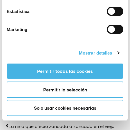
Trinidad Alfonso ya había impulsado mejoras en el
CEAR desde 2020. Con las mismas, la RFEC pudo
Estadística
comprar una moto eléctrica y un vehículo, además
de reparar la pista del velódromo en 2021.
Marketing
Mostrar detalles
Compartir:
Permitir todas las cookies
Permitir la selección
Solo usar cookies necesarias
Anterior
La niña que creció zancada a zancada en el viejo