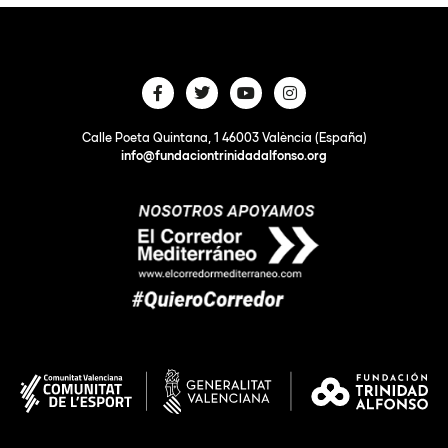
Calle Poeta Quintana, 1 46003 València (España)
info@fundaciontrinidadalfonso.org