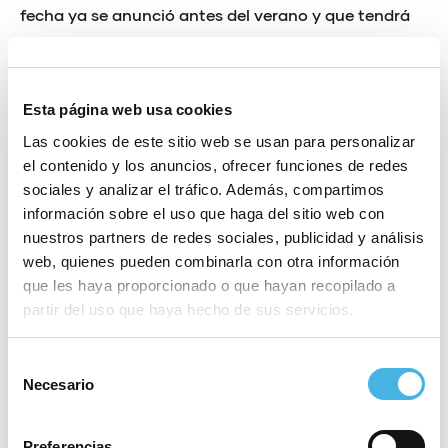
fecha ya se anunció antes del verano y que tendrá
lugar el 23 de abril. Su cambio de denominación no
es la única novedad ya que, gracias a la colabo-
ración de todos los ayuntamientos implicados, el
Esta página web usa cookies
circuito ciclista contará por primera vez con un
Las cookies de este sitio web se usan para personalizar
recorrido a una única vuelta, permitiendo a los
el contenido y los anuncios, ofrecer funciones de redes
participantes una mejor experien-cia ciclista y
sociales y analizar el tráfico. Además, compartimos
evitando en una mayor medida el drafting. El resto
información sobre el uso que haga del sitio web con
nuestros partners de redes sociales, publicidad y análisis
de circuitos se mantienen como en 2022, y también
web, quienes pueden combinarla con otra información
las zonas estrenadas en la pasada edición, como el
que les haya proporcionado o que hayan recopilado a
Infinitri Vi-llage que duplicará sus metros
partir del uso que haya hecho de sus servicios.
cuadrados, albergando un gran zona de feria
deportiva y actividades complementarias. Entre
Selección
estas actividades, destaca la segunda edición de In-
Necesario
de
finitriKids, la carrera infantil que gozó de un gran
consentimiento
éxito en su arranque, y le acompañará una nueva
Preferencias