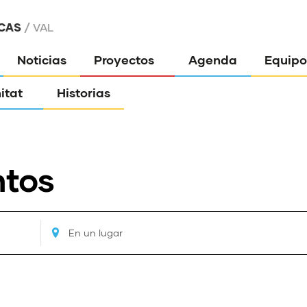
CAS
VAL
Noticias
Proyectos
Agenda
Equipo
itat
Historias
ntos
Ingresa
Ubicación.
Busca
Eventos
por
tro
Ubicación.