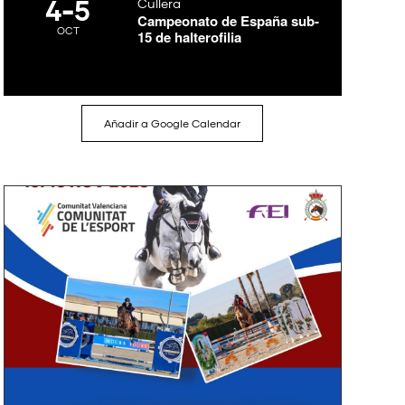
4
-
5
Cullera
Campeonato de España sub-
OCT
15 de halterofilia
Añadir a Google Calendar