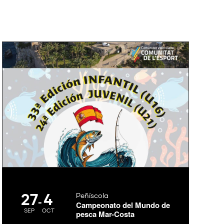
Evento
27
4
Peñíscola
-
Campeonato del Mundo de
SEP
OCT
pesca Mar-Costa