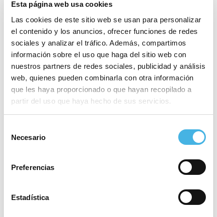
Esta página web usa cookies
Las cookies de este sitio web se usan para personalizar
el contenido y los anuncios, ofrecer funciones de redes
sociales y analizar el tráfico. Además, compartimos
información sobre el uso que haga del sitio web con
VII Costa Blanca Inclusive
Torneo Torrevieja
nuestros partners de redes sociales, publicidad y análisis
lnternational Cup
Cup. Benidorm
«
»
web, quienes pueden combinarla con otra información
que les haya proporcionado o que hayan recopilado a
partir del uso que haya hecho de sus servicios.
Este evento ha pasado.
Selección
Necesario
de
Comienza:
3 julio 2022 @ 08:00
consentimiento
Finaliza:
8 julio 2022 @ 17:00
Preferencias
Categoría:
Fútbol
Estadística
Sitio web:
www.costablancafutsalcup.com