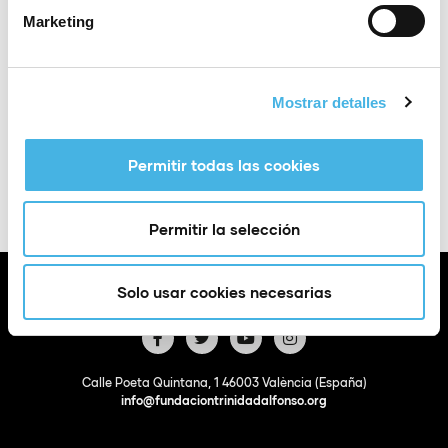
Marketing
Lugar
Alicante
Mostrar detalles
Añadir a Google
+ Exportación a
Calendar
iCal
Permitir todas las cookies
Permitir la selección
Solo usar cookies necesarias
Calle Poeta Quintana, 1 46003 València (España)
info@fundaciontrinidadalfonso.org