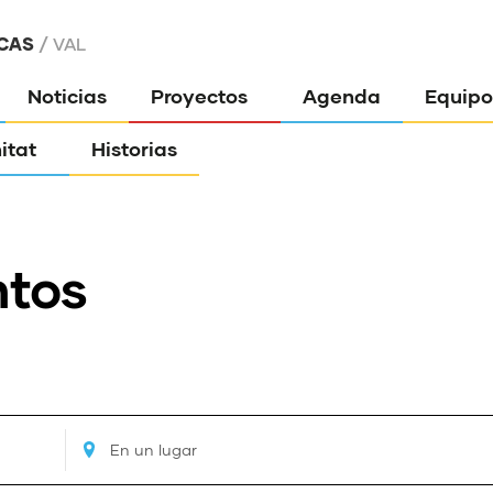
CAS
VAL
Noticias
Proyectos
Agenda
Equipo
itat
Historias
ntos
Ingresa
Ubicación.
Busca
Eventos