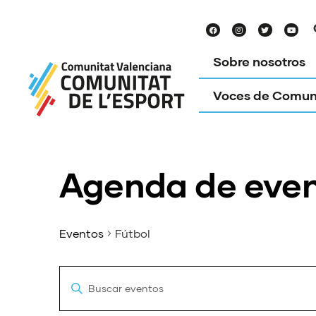
Sobre nosotros
Voces de Comun
Agenda de eve
Eventos
Fútbol
Navegación
Introduce
la
de
palabra
clave.