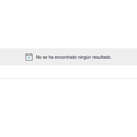
por
tro
Ubicación.
No se ha encontrado ningún resultado.
Aviso