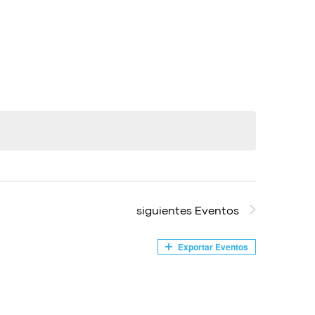
vistas
de
Evento
siguientes
Eventos
Exportar Eventos