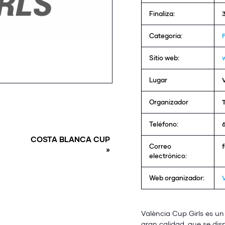
Finaliza:
Categoría:
Sitio web:
Lugar
Organizador
Teléfono:
COSTA BLANCA CUP
Correo
»
electrónico:
Web organizador:
València Cup Girls es un
gran calidad, que se dis