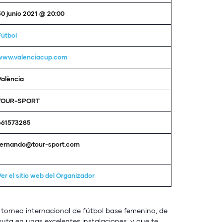
30 junio 2021 @ 20:00
Fútbol
www.valenciacup.com
València
TOUR-SPORT
661573285
fernando@tour-sport.com
Ver el sitio web del Organizador
 torneo internacional de fútbol base femenino, de
puta en unas excelentes instalaciones, y que te