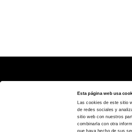
Esta página web usa cook
Las cookies de este sitio 
de redes sociales y analiz
sitio web con nuestros par
Calle Poeta Quintana, 1 46003 València (España)
info@fundaciontrinidadalfonso.org
combinarla con otra inform
que haya hecho de sus ser