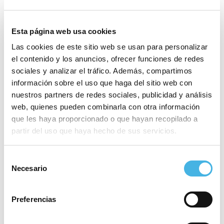
Esta página web usa cookies
Las cookies de este sitio web se usan para personalizar
el contenido y los anuncios, ofrecer funciones de redes
EHF European League: TM
International Match Play
League
Benidorm vs SG Flensburg-
sociales y analizar el tráfico. Además, compartimos
«
Handewitt
información sobre el uso que haga del sitio web con
»
nuestros partners de redes sociales, publicidad y análisis
web, quienes pueden combinarla con otra información
que les haya proporcionado o que hayan recopilado a
Este evento ha pasado.
partir del uso que haya hecho de sus servicios.
Etiquetas del Evento:
medio maratón
Selección
Necesario
de
Fecha:
23 octubre 2022
consentimiento
Hora:
08:00 - 17:00
Preferencias
Categoría:
Atletismo