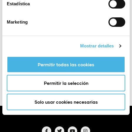
Estadística
Sitio web:
https://www.valenciaciudaddelrunning.c
om/medio/medio-maraton/
Marketing
Lugar
València
Mostrar detalles
Medio Maratón de Valencia.
Permitir todas las cookies
Añadir a Google
+ Exportación a
Calendar
iCal
Permitir la selección
Solo usar cookies necesarias