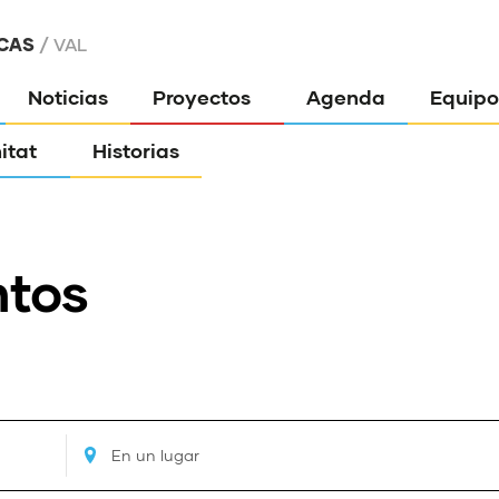
CAS
VAL
Noticias
Proyectos
Agenda
Equipo
itat
Historias
ntos
Ingresa
Ubicación.
Busca
Eventos