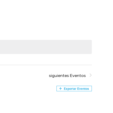
vistas
de
Evento
siguientes
Eventos
Exportar Eventos