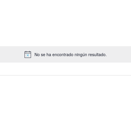
por
tro
Ubicación.
No se ha encontrado ningún resultado.
Aviso