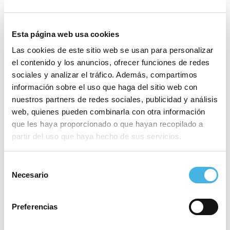
Esta página web usa cookies
Las cookies de este sitio web se usan para personalizar
el contenido y los anuncios, ofrecer funciones de redes
Mediterranean Epic 2025
sociales y analizar el tráfico. Además, compartimos
Campeonato de España de
»
Selecciones Autonómicas de
información sobre el uso que haga del sitio web con
Hockey
nuestros partners de redes sociales, publicidad y análisis
«
web, quienes pueden combinarla con otra información
que les haya proporcionado o que hayan recopilado a
partir del uso que haya hecho de sus servicios.
Este evento ha pasado.
Selección
Etiquetas del Evento:
Necesario
de
PAC_CV 2025
consentimiento
Comienza:
6 febrero 2025
Preferencias
Finaliza:
16 febrero 2025