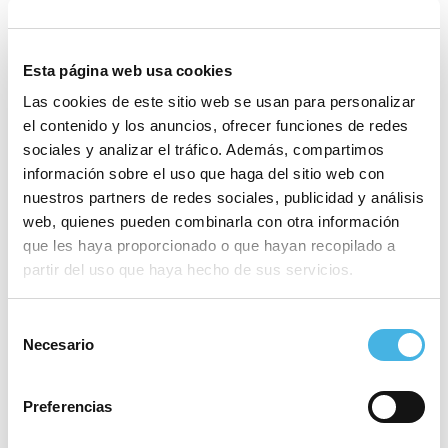
Esta página web usa cookies
Las cookies de este sitio web se usan para personalizar
el contenido y los anuncios, ofrecer funciones de redes
sociales y analizar el tráfico. Además, compartimos
Comunitat Valenciana
información sobre el uso que haga del sitio web con
Campeonato de España de
Clubes de Taekwondo
Olympic Week
nuestros partners de redes sociales, publicidad y análisis
«
»
web, quienes pueden combinarla con otra información
que les haya proporcionado o que hayan recopilado a
partir del uso que haya hecho de sus servicios.
Este evento ha pasado.
Selección
Etiquetas del Evento:
Necesario
de
PAC_CV 2025
consentimiento
Comienza:
19 diciembre 2024
Preferencias