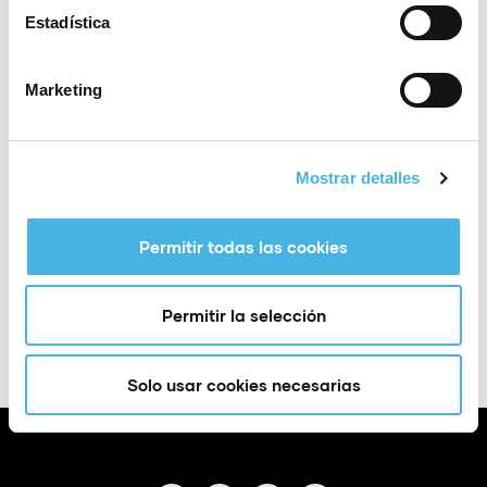
Finaliza:
21 diciembre 2024
Estadística
Categoría:
Hockey
Marketing
Lugar
València
Campeonato de España de selecciones
Mostrar detalles
autonómicas de Hockey Hierba sub 18
Permitir todas las cookies
Añadir a Google
+ Exportación a
Calendar
iCal
Permitir la selección
Solo usar cookies necesarias