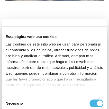
Cutty Sark FKSS 2021
Salvamento y SOS: Open
Internacional / CTO España
Castellón
Esta página web usa cookies
»
primavera
«
Las cookies de este sitio web se usan para personalizar
el contenido y los anuncios, ofrecer funciones de redes
sociales y analizar el tráfico. Además, compartimos
información sobre el uso que haga del sitio web con
Este evento ha pasado.
nuestros partners de redes sociales, publicidad y análisis
web, quienes pueden combinarla con otra información
Fecha:
9 mayo 2021
que les haya proporcionado o que hayan recopilado a
partir del uso que haya hecho de sus servicios.
Categoría:
Atletismo
Selección
Sitio web:
https://www.valenciaciudaddelrunning.c
Necesario
om/inscripciones-recorrido-medidas-se
de
guridad-sanitaria-carrera-valencia-corr